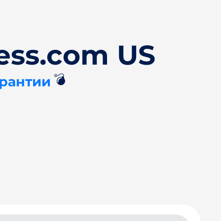
ess.com US
💣
арантии