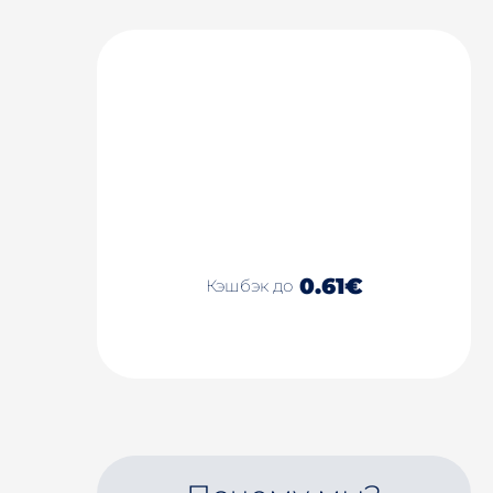
0.61€
Кэшбэк до