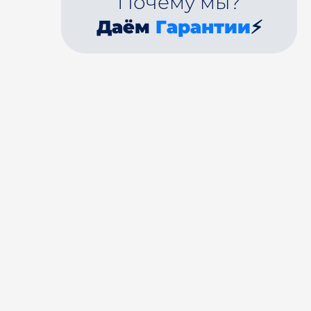
Почему мы?
Даём
Гарантии
⚡