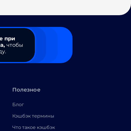
е при
а,
чтобы
ду.
Полезное
Блог
Кэшбэк термины
Что такое кэшбэк