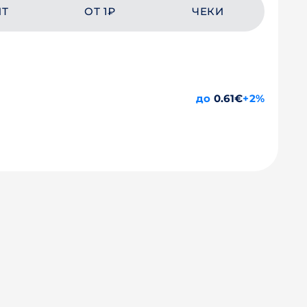
ЙТ
ОТ 1₽
ЧЕКИ
до
0.61€
+2%