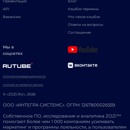
Презентация
Блог
API
Кэшбэк термины
Вакансии
Что такое кэшбэк
Ответы на вопросы
Соглашение
Мы в
соцсетях
ПОЛИТИКА КОНФИДЕНЦИАЛЬНОСТИ
СОГЛАСИЕ НА ОБРАБОТКУ ДАННЫХ
© «ZOZI.RU», 2026
ООО «ИНТЕГРА СИСТЕМС». ОГРН: 1267800026559.
Собственное ПО, исследования и аналитика ZOZI™
помогают более чем 1 000 компаниям усиливать
маркетинг и программы лояльности, а пользователям