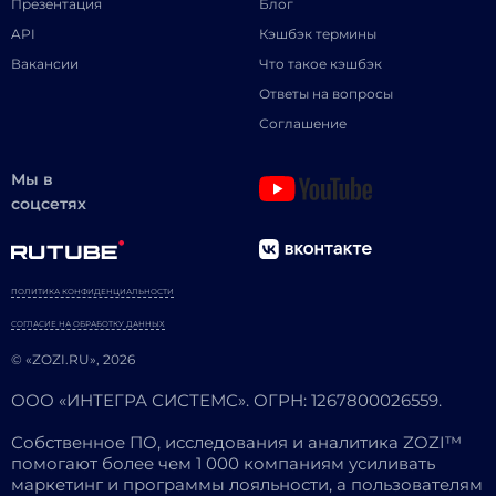
Презентация
Блог
API
Кэшбэк термины
Вакансии
Что такое кэшбэк
Ответы на вопросы
Соглашение
Мы в
соцсетях
ПОЛИТИКА КОНФИДЕНЦИАЛЬНОСТИ
СОГЛАСИЕ НА ОБРАБОТКУ ДАННЫХ
© «ZOZI.RU», 2026
ООО «ИНТЕГРА СИСТЕМС». ОГРН: 1267800026559.
Собственное ПО, исследования и аналитика ZOZI™
помогают более чем 1 000 компаниям усиливать
маркетинг и программы лояльности, а пользователям