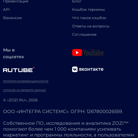
Презентация
Блог
API
Кэшбэк термины
Вакансии
Что такое кэшбэк
Ответы на вопросы
Соглашение
Мы в
соцсетях
ПОЛИТИКА КОНФИДЕНЦИАЛЬНОСТИ
СОГЛАСИЕ НА ОБРАБОТКУ ДАННЫХ
© «ZOZI.RU», 2026
ООО «ИНТЕГРА СИСТЕМС». ОГРН: 1267800026559.
Собственное ПО, исследования и аналитика ZOZI™
помогают более чем 1 000 компаниям усиливать
маркетинг и программы лояльности, а пользователям