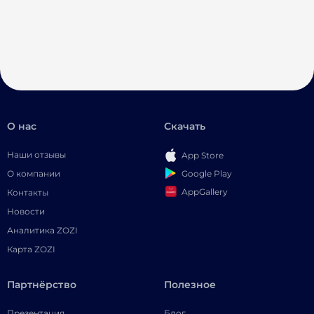
О нас
Скачать
Наши отзывы
App Store
Google Play
О компании
AppGallery
Контакты
Новости
Аналитика ZOZI
Карта ZOZI
Партнёрство
Полезное
Презентация
Блог