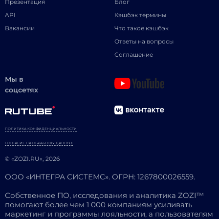
Презентация
Блог
API
Кэшбэк термины
Вакансии
Что такое кэшбэк
Ответы на вопросы
Соглашение
Мы в
соцсетях
ПОЛИТИКА КОНФИДЕНЦИАЛЬНОСТИ
СОГЛАСИЕ НА ОБРАБОТКУ ДАННЫХ
© «ZOZI.RU», 2026
ООО «ИНТЕГРА СИСТЕМС». ОГРН: 1267800026559.
Собственное ПО, исследования и аналитика ZOZI™
помогают более чем 1 000 компаниям усиливать
маркетинг и программы лояльности, а пользователям