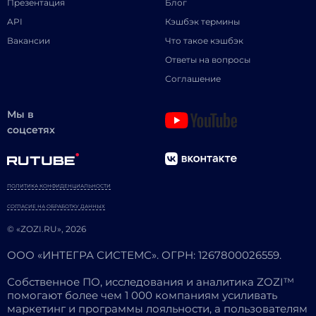
Презентация
Блог
API
Кэшбэк термины
Вакансии
Что такое кэшбэк
Ответы на вопросы
Соглашение
Мы в
соцсетях
ПОЛИТИКА КОНФИДЕНЦИАЛЬНОСТИ
СОГЛАСИЕ НА ОБРАБОТКУ ДАННЫХ
© «ZOZI.RU», 2026
ООО «ИНТЕГРА СИСТЕМС». ОГРН: 1267800026559.
Собственное ПО, исследования и аналитика ZOZI™
помогают более чем 1 000 компаниям усиливать
маркетинг и программы лояльности, а пользователям