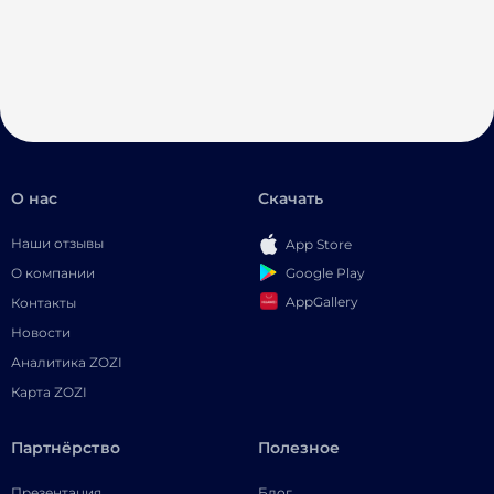
О нас
Скачать
Наши отзывы
App Store
Google Play
О компании
AppGallery
Контакты
Новости
Аналитика ZOZI
Карта ZOZI
Партнёрство
Полезное
Презентация
Блог