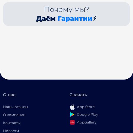
Почему мы?
Даём
Гарантии
⚡
О нас
Скачать
Наши отзывы
App Store
Google Play
О компании
AppGallery
Контакты
Новости