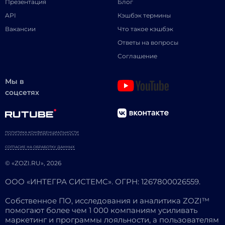
Презентация
Блог
API
Кэшбэк термины
Вакансии
Что такое кэшбэк
Ответы на вопросы
Соглашение
Мы в
соцсетях
ПОЛИТИКА КОНФИДЕНЦИАЛЬНОСТИ
СОГЛАСИЕ НА ОБРАБОТКУ ДАННЫХ
© «ZOZI.RU», 2026
ООО «ИНТЕГРА СИСТЕМС». ОГРН: 1267800026559.
Собственное ПО, исследования и аналитика ZOZI™
помогают более чем 1 000 компаниям усиливать
маркетинг и программы лояльности, а пользователям