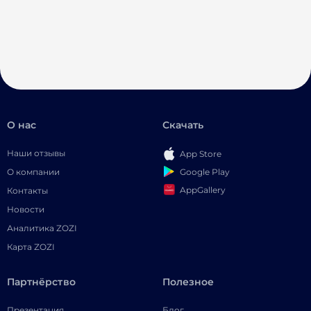
О нас
Скачать
Наши отзывы
App Store
Google Play
О компании
AppGallery
Контакты
Новости
Аналитика ZOZI
Карта ZOZI
Партнёрство
Полезное
Презентация
Блог