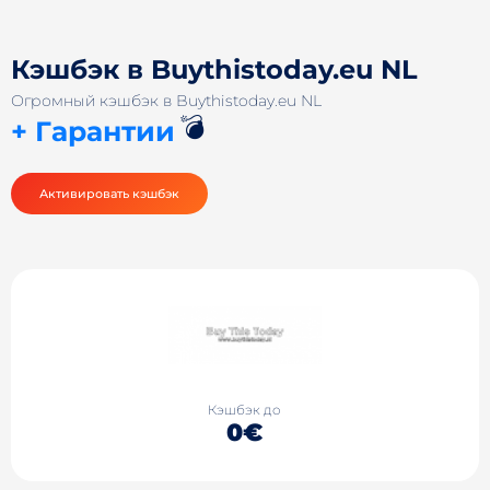
Кэшбэк в Buythistoday.eu NL
Огромный кэшбэк в Buythistoday.eu NL
💣
+ Гарантии
Активировать кэшбэк
Кэшбэк до
0€