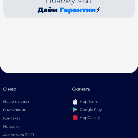
Почему мы?
Даём
Гарантии
⚡
О нас
Скачать
Наши отзывы
App Store
Google Play
О компании
AppGallery
Контакты
Новости
Аналитика ZOZI