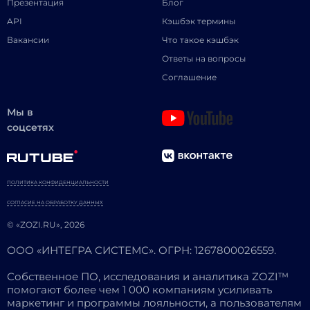
Презентация
Блог
API
Кэшбэк термины
Вакансии
Что такое кэшбэк
Ответы на вопросы
Соглашение
Мы в
соцсетях
ПОЛИТИКА КОНФИДЕНЦИАЛЬНОСТИ
СОГЛАСИЕ НА ОБРАБОТКУ ДАННЫХ
© «ZOZI.RU», 2026
ООО «ИНТЕГРА СИСТЕМС». ОГРН: 1267800026559.
Собственное ПО, исследования и аналитика ZOZI™
помогают более чем 1 000 компаниям усиливать
маркетинг и программы лояльности, а пользователям