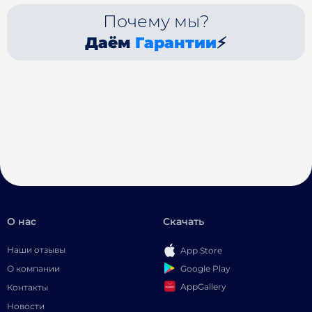
Почему мы?
Даём
Гарантии
⚡
О нас
Скачать
Наши отзывы
App Store
Google Play
О компании
AppGallery
Контакты
Новости