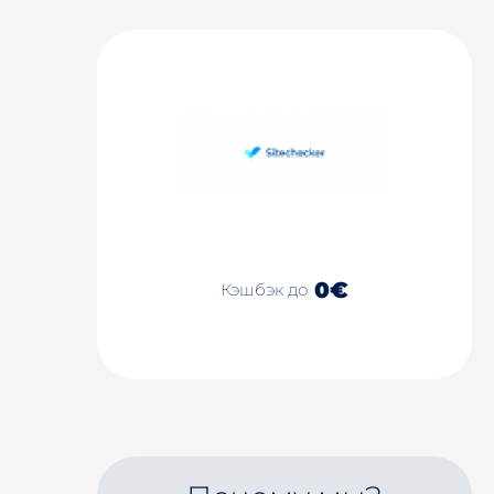
0€
Кэшбэк до