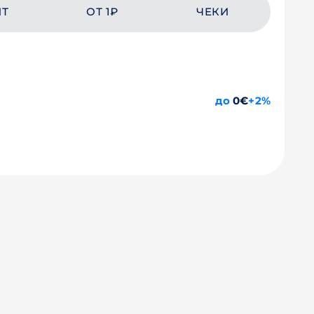
ЙТ
ОТ 1₽
ЧЕКИ
до
0€
+2%