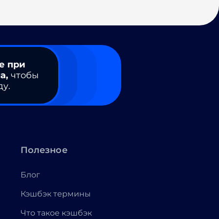
е при
а,
чтобы
ду.
Полезное
Блог
Кэшбэк термины
Что такое кэшбэк