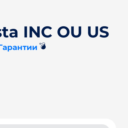
ta INC OU US
💣
 Гарантии