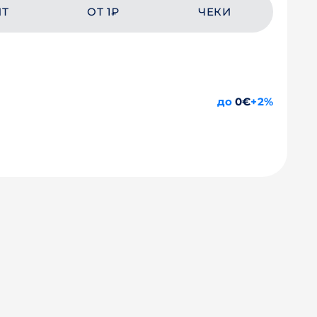
ЙТ
ОТ 1₽
ЧЕКИ
до
0€
+2%