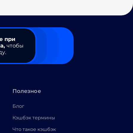
е при
а,
чтобы
ду.
Полезное
Блог
Кэшбэк термины
Что такое кэшбэк