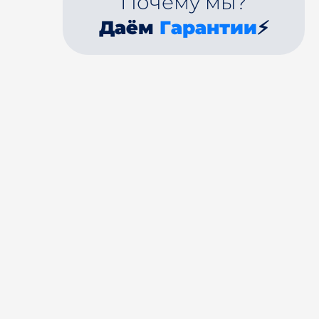
Почему мы?
Даём
Гарантии
⚡