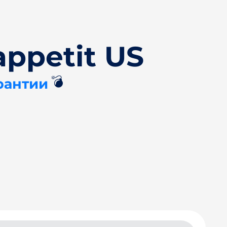
ppetit US
💣
рантии