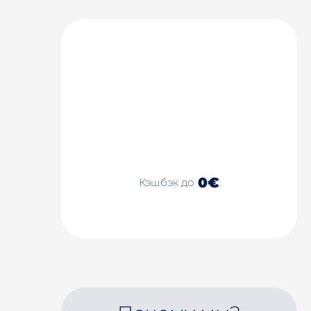
0€
Кэшбэк до