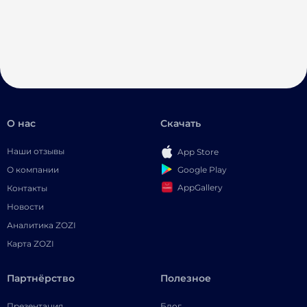
О нас
Скачать
Наши отзывы
App Store
Google Play
О компании
AppGallery
Контакты
Новости
Аналитика ZOZI
Карта ZOZI
Партнёрство
Полезное
Презентация
Блог