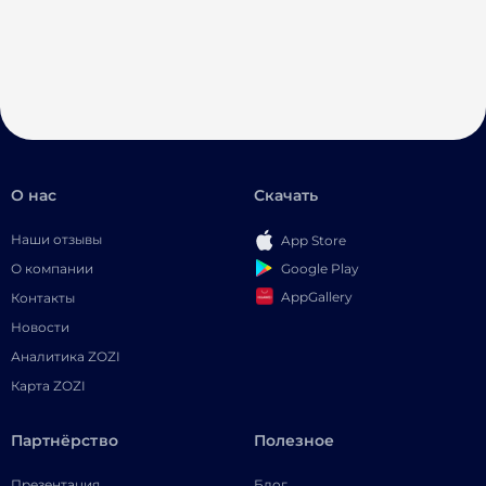
О нас
Скачать
Наши отзывы
App Store
Google Play
О компании
AppGallery
Контакты
Новости
Аналитика ZOZI
Карта ZOZI
Партнёрство
Полезное
Презентация
Блог