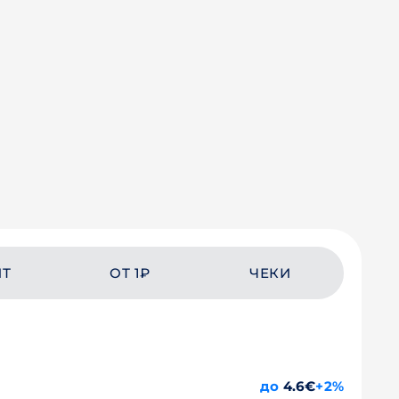
ЙТ
ОТ 1₽
ЧЕКИ
до
4.6€
+2%