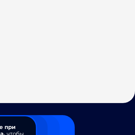
е при
а,
чтобы