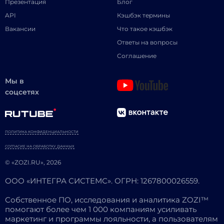
Презентация
Блог
API
Кэшбэк термины
Вакансии
Что такое кэшбэк
Ответы на вопросы
Соглашение
Мы в
соцсетях
ПОЛИТИКА КОНФИДЕНЦИАЛЬНОСТИ
СОГЛАСИЕ НА ОБРАБОТКУ ДАННЫХ
© «ZOZI.RU», 2026
ООО «ИНТЕГРА СИСТЕМС». ОГРН: 1267800026559.
Собственное ПО, исследования и аналитика ZOZI™
помогают более чем 1 000 компаниям усиливать
маркетинг и программы лояльности, а пользователям