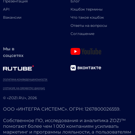
Презентация
Блог
API
Кэшбэк термины
Вакансии
Что такое кэшбэк
Ответы на вопросы
Соглашение
Мы в
соцсетях
ПОЛИТИКА КОНФИДЕНЦИАЛЬНОСТИ
СОГЛАСИЕ НА ОБРАБОТКУ ДАННЫХ
© «ZOZI.RU», 2026
ООО «ИНТЕГРА СИСТЕМС». ОГРН: 1267800026559.
Собственное ПО, исследования и аналитика ZOZI™
помогают более чем 1 000 компаниям усиливать
маркетинг и программы лояльности, а пользователям