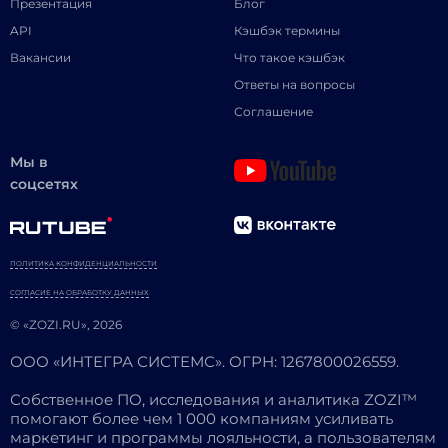
Презентация
Блог
API
Кэшбэк термины
Вакансии
Что такое кэшбэк
Ответы на вопросы
Соглашение
Мы в
соцсетях
ПОЛИТИКА КОНФИДЕНЦИАЛЬНОСТИ
СОГЛАСИЕ НА ОБРАБОТКУ ДАННЫХ
© «ZOZI.RU», 2026
ООО «ИНТЕГРА СИСТЕМС». ОГРН: 1267800026559.
Собственное ПО, исследования и аналитика ZOZI™
помогают более чем 1 000 компаниям усиливать
маркетинг и программы лояльности, а пользователям