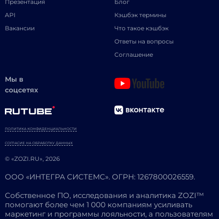
Презентация
Блог
API
Кэшбэк термины
Вакансии
Что такое кэшбэк
Ответы на вопросы
Соглашение
Мы в
соцсетях
ПОЛИТИКА КОНФИДЕНЦИАЛЬНОСТИ
СОГЛАСИЕ НА ОБРАБОТКУ ДАННЫХ
© «ZOZI.RU», 2026
ООО «ИНТЕГРА СИСТЕМС». ОГРН: 1267800026559.
Собственное ПО, исследования и аналитика ZOZI™
помогают более чем 1 000 компаниям усиливать
маркетинг и программы лояльности, а пользователям