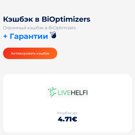
Кэшбэк в BiOptimizers
Огромный кэшбэк в BiOptimizers
💣
+ Гарантии
Активировать кэшбэк
Кэшбэк до
4.71€