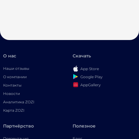
О нас
Скачать
Наши отзывы
App Store
Google Play
О компании
AppGallery
Контакты
Новости
Аналитика ZOZI
Карта ZOZI
Партнёрство
Полезное
Презентация
Блог