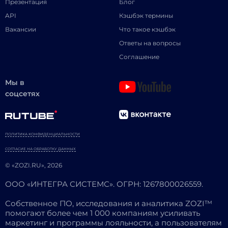
Презентация
Блог
API
Кэшбэк термины
Вакансии
Что такое кэшбэк
Ответы на вопросы
Соглашение
Мы в
соцсетях
ПОЛИТИКА КОНФИДЕНЦИАЛЬНОСТИ
СОГЛАСИЕ НА ОБРАБОТКУ ДАННЫХ
© «ZOZI.RU», 2026
ООО «ИНТЕГРА СИСТЕМС». ОГРН: 1267800026559.
Собственное ПО, исследования и аналитика ZOZI™
помогают более чем 1 000 компаниям усиливать
маркетинг и программы лояльности, а пользователям