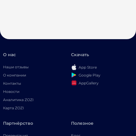
О нас
Скачать
Наши отзывы
App Store
Google Play
О компании
AppGallery
Контакты
Новости
Аналитика ZOZI
Карта ZOZI
Партнёрство
Полезное
Презентация
Блог