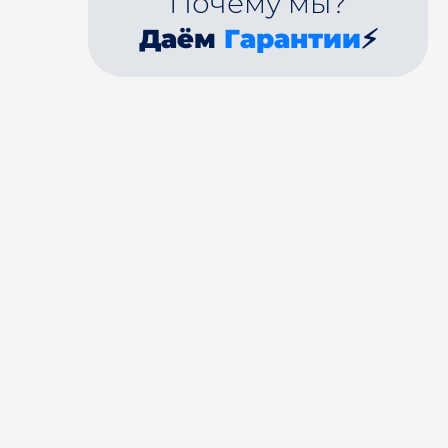
Почему мы?
Даём
Гарантии
⚡