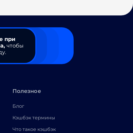
е при
а,
чтобы
ду.
Полезное
Блог
Кэшбэк термины
Что такое кэшбэк