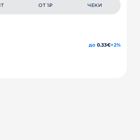
ЙТ
ОТ 1₽
ЧЕКИ
до
0.33€
+2%