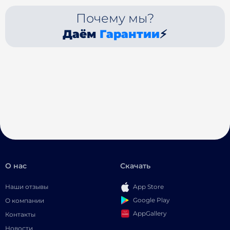
Почему мы?
Даём
Гарантии
⚡
О нас
Скачать
Наши отзывы
App Store
Google Play
О компании
AppGallery
Контакты
Новости