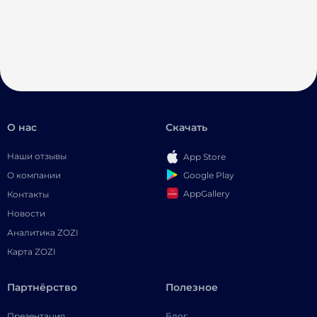
О нас
Скачать
Наши отзывы
App Store
Google Play
О компании
AppGallery
Контакты
Новости
Аналитика ZOZI
Карта ZOZI
Партнёрство
Полезное
Презентация
Блог