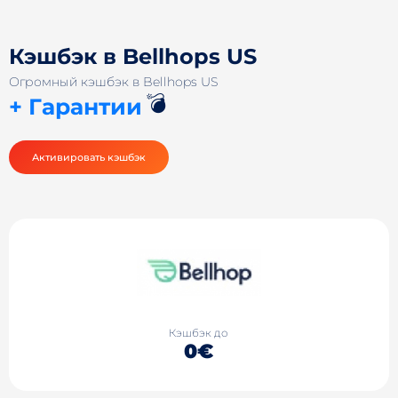
Кэшбэк в Bellhops US
Огромный кэшбэк в Bellhops US
💣
+ Гарантии
Активировать кэшбэк
Кэшбэк до
0€