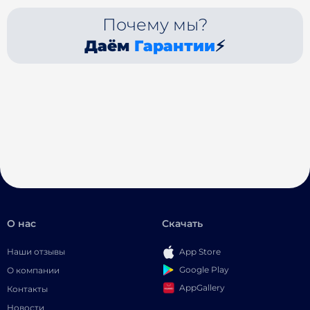
Почему мы?
Даём
Гарантии
⚡
О нас
Скачать
Наши отзывы
App Store
Google Play
О компании
AppGallery
Контакты
Новости