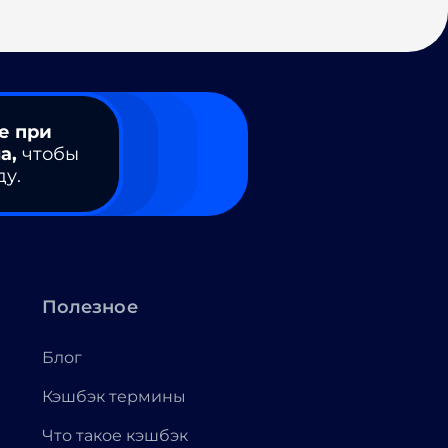
е при
а,
чтобы
ду.
Полезное
Блог
Кэшбэк термины
Что такое кэшбэк