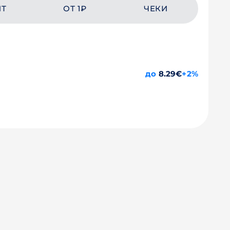
ЙТ
ОТ 1₽
ЧЕКИ
до
8.29€
+2%