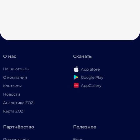
О нас
Скачать
Наши отзывы
App Store
Google Play
О компании
AppGallery
Контакты
Новости
Аналитика ZOZI
Карта ZOZI
Партнёрство
Полезное
Презентация
Блог