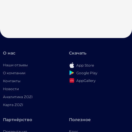
О нас
Скачать
Наши отзывы
App Store
Google Play
О компании
AppGallery
Контакты
Новости
Аналитика ZOZI
Карта ZOZI
Партнёрство
Полезное
Презентация
Блог