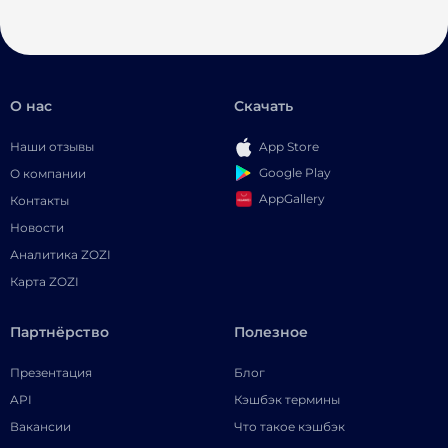
О нас
Скачать
Наши отзывы
App Store
Google Play
О компании
AppGallery
Контакты
Новости
Аналитика ZOZI
Карта ZOZI
Партнёрство
Полезное
Презентация
Блог
API
Кэшбэк термины
Вакансии
Что такое кэшбэк