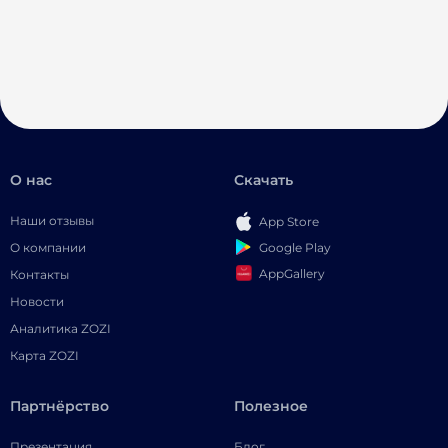
О нас
Скачать
Наши отзывы
App Store
Google Play
О компании
AppGallery
Контакты
Новости
Аналитика ZOZI
Карта ZOZI
Партнёрство
Полезное
Презентация
Блог