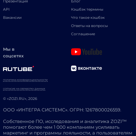
Презентация
Блог
API
Кэшбэк термины
Вакансии
Что такое кэшбэк
Ответы на вопросы
Соглашение
Мы в
соцсетях
ПОЛИТИКА КОНФИДЕНЦИАЛЬНОСТИ
СОГЛАСИЕ НА ОБРАБОТКУ ДАННЫХ
© «ZOZI.RU», 2026
ООО «ИНТЕГРА СИСТЕМС». ОГРН: 1267800026559.
Собственное ПО, исследования и аналитика ZOZI™
помогают более чем 1 000 компаниям усиливать
маркетинг и программы лояльности, а пользователям