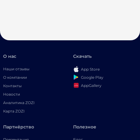
О нас
Скачать
Наши отзывы
App Store
Google Play
О компании
AppGallery
Контакты
Новости
Аналитика ZOZI
Карта ZOZI
Партнёрство
Полезное
Презентация
Блог