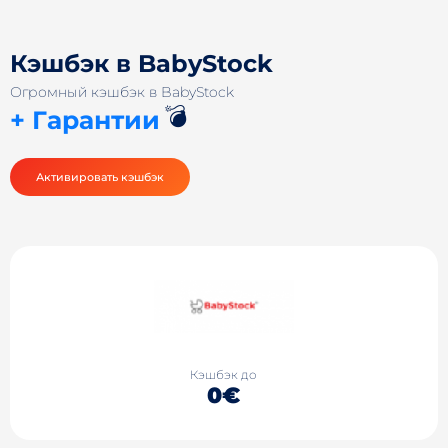
Кэшбэк в BabyStock
Огромный кэшбэк в BabyStock
💣
+ Гарантии
Активировать кэшбэк
Кэшбэк до
0€