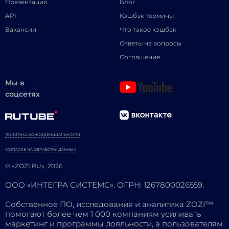
Презентация
Блог
API
Кэшбэк термины
Вакансии
Что такое кэшбэк
Ответы на вопросы
Соглашение
Мы в
соцсетях
ПОЛИТИКА КОНФИДЕНЦИАЛЬНОСТИ
СОГЛАСИЕ НА ОБРАБОТКУ ДАННЫХ
© «ZOZI.RU», 2026
ООО «ИНТЕГРА СИСТЕМС». ОГРН: 1267800026559.
Собственное ПО, исследования и аналитика ZOZI™
помогают более чем 1 000 компаниям усиливать
маркетинг и программы лояльности, а пользователям