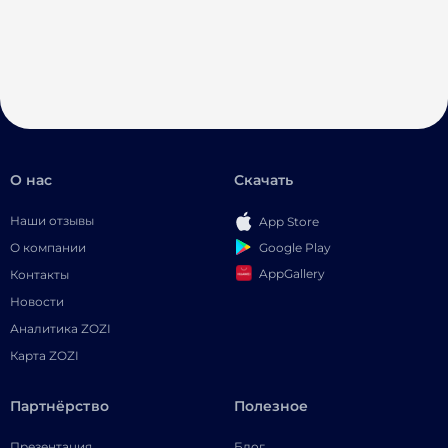
О нас
Скачать
Наши отзывы
App Store
Google Play
О компании
AppGallery
Контакты
Новости
Аналитика ZOZI
Карта ZOZI
Партнёрство
Полезное
Презентация
Блог