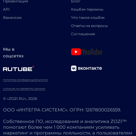
Презентация
Блог
API
Кэшбэк термины
Вакансии
Что такое кэшбэк
Ответы на вопросы
Соглашение
Мы в
соцсетях
ПОЛИТИКА КОНФИДЕНЦИАЛЬНОСТИ
СОГЛАСИЕ НА ОБРАБОТКУ ДАННЫХ
© «ZOZI.RU», 2026
ООО «ИНТЕГРА СИСТЕМС». ОГРН: 1267800026559.
Собственное ПО, исследования и аналитика ZOZI™
помогают более чем 1 000 компаниям усиливать
маркетинг и программы лояльности, а пользователям