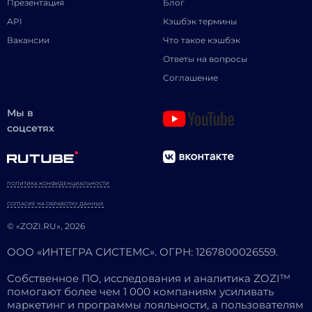
Презентация
Блог
API
Кэшбэк термины
Вакансии
Что такое кэшбэк
Ответы на вопросы
Соглашение
Мы в
соцсетях
ПОЛИТИКА КОНФИДЕНЦИАЛЬНОСТИ
СОГЛАСИЕ НА ОБРАБОТКУ ДАННЫХ
© «ZOZI.RU», 2026
ООО «ИНТЕГРА СИСТЕМС». ОГРН: 1267800026559.
Собственное ПО, исследования и аналитика ZOZI™
помогают более чем 1 000 компаниям усиливать
маркетинг и программы лояльности, а пользователям