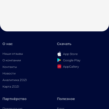
О нас
Скачать
Наши отзывы
App Store
Google Play
О компании
AppGallery
Контакты
Новости
Аналитика ZOZI
Карта ZOZI
Партнёрство
Полезное
Презентация
Блог