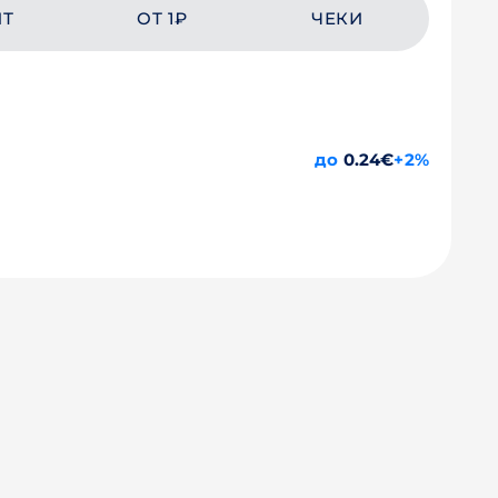
ЙТ
ОТ 1₽
ЧЕКИ
до
0.24€
+2%