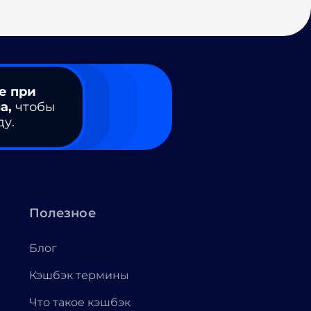
е при
а,
чтобы
ду.
Полезное
Блог
Кэшбэк термины
Что такое кэшбэк