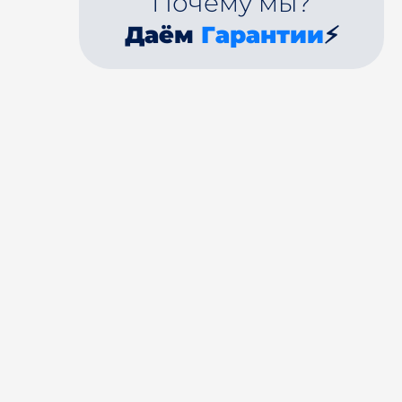
Почему мы?
Даём
Гарантии
⚡