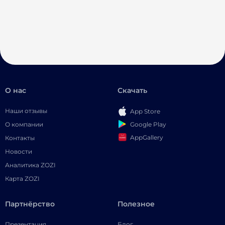
О нас
Скачать
Наши отзывы
App Store
Google Play
О компании
AppGallery
Контакты
Новости
Аналитика ZOZI
Карта ZOZI
Партнёрство
Полезное
Презентация
Блог