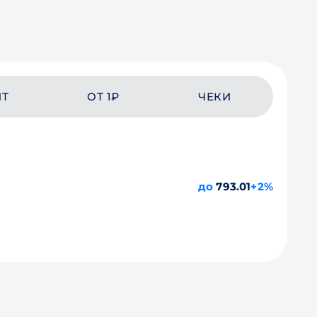
ЙТ
ОТ 1₽
ЧЕКИ
до
793.01
+2%