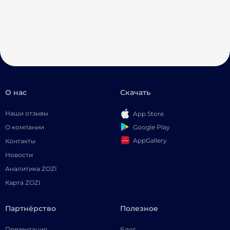
О нас
Скачать
Наши отзывы
App Store
Google Play
О компании
AppGallery
Контакты
Новости
Аналитика ZOZI
Карта ZOZI
Партнёрство
Полезное
Презентация
Блог