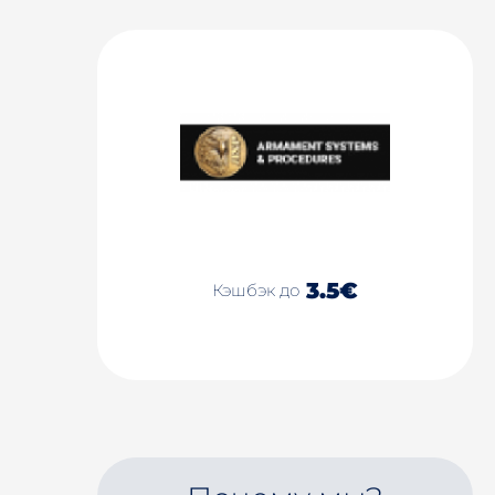
3.5€
Кэшбэк до