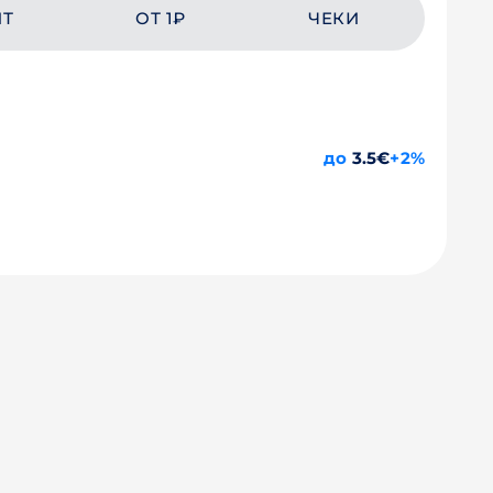
ЙТ
ОТ 1₽
ЧЕКИ
до
3.5€
+2%