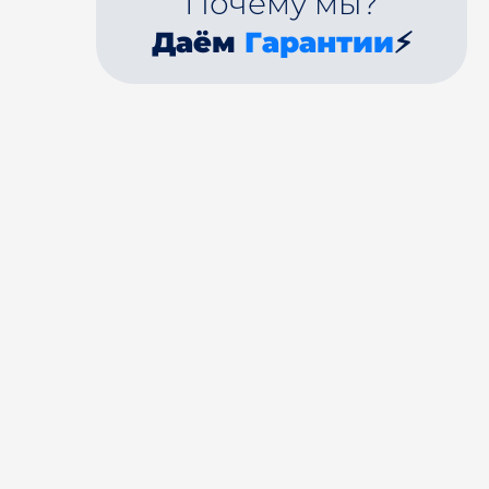
Почему мы?
Даём
Гарантии
⚡