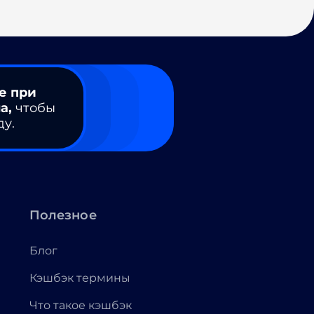
е при
а,
чтобы
ду.
Полезное
Блог
Кэшбэк термины
Что такое кэшбэк