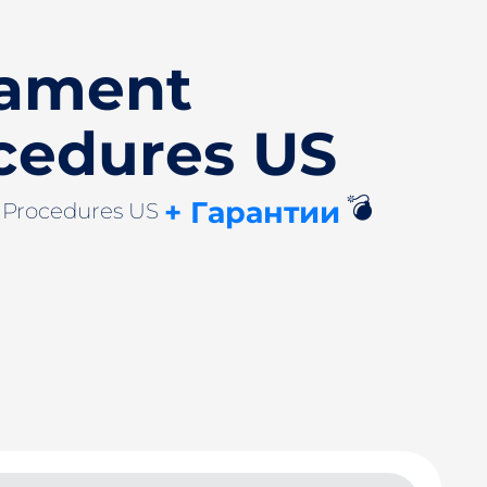
ament
cedures US
💣
+ Гарантии
 Procedures US