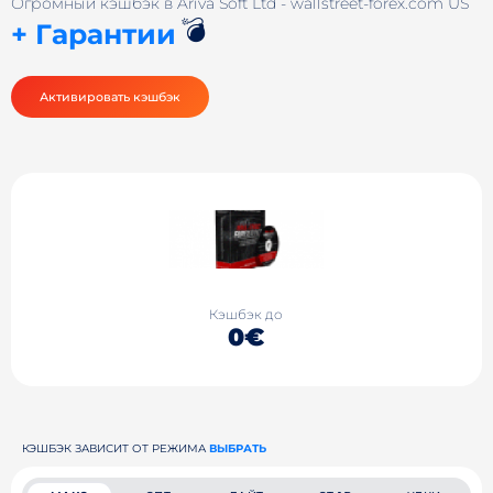
Огромный кэшбэк в Ariva Soft Ltd - wallstreet-forex.com US
💣
+ Гарантии
Активировать кэшбэк
Кэшбэк до
0€
КЭШБЭК ЗАВИСИТ ОТ РЕЖИМА
ВЫБРАТЬ