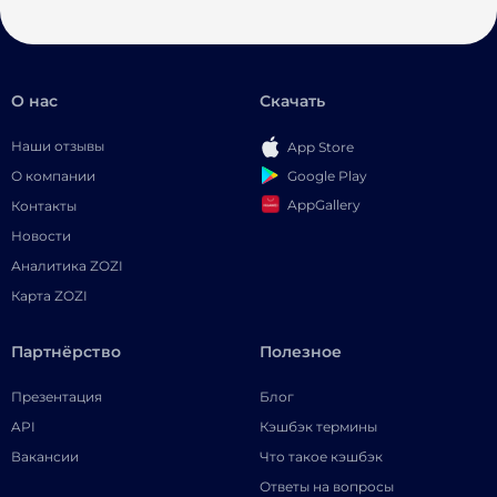
О нас
Скачать
Наши отзывы
App Store
Google Play
О компании
AppGallery
Контакты
Новости
Аналитика ZOZI
Карта ZOZI
Партнёрство
Полезное
Презентация
Блог
API
Кэшбэк термины
Вакансии
Что такое кэшбэк
Ответы на вопросы