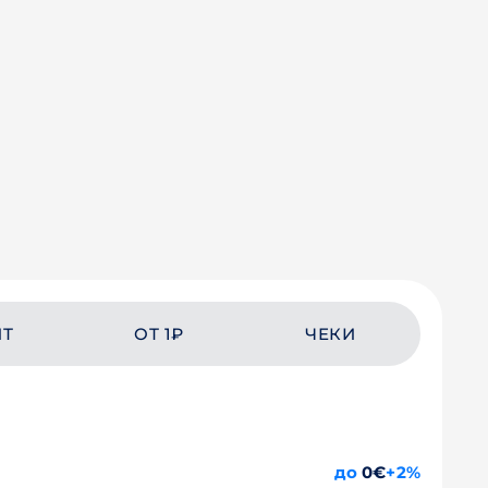
ЙТ
ОТ 1₽
ЧЕКИ
до
0€
+2%