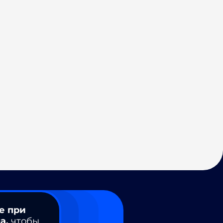
е при
а,
чтобы