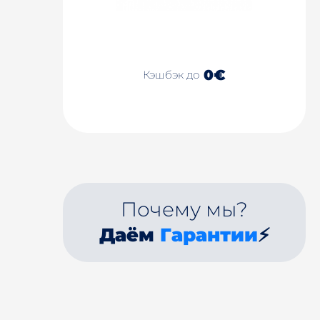
0€
Кэшбэк до
Почему мы?
Даём
Гарантии
⚡