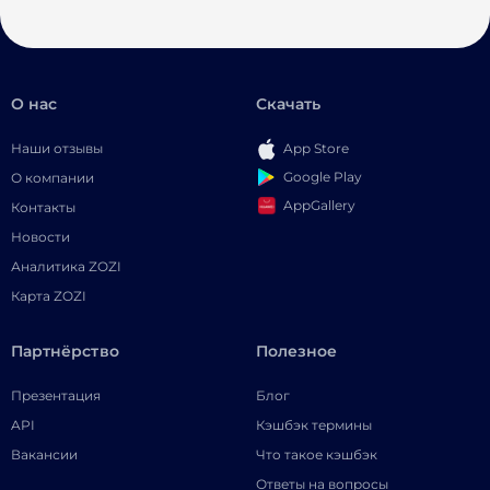
О нас
Скачать
Наши отзывы
App Store
Google Play
О компании
AppGallery
Контакты
Новости
Аналитика ZOZI
Карта ZOZI
Партнёрство
Полезное
Презентация
Блог
API
Кэшбэк термины
Вакансии
Что такое кэшбэк
Ответы на вопросы